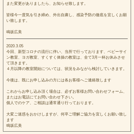
また変更がありましたら、お知らせ致します。
育児サークル＆セミナー
皆様今一度気を引き締め、外出自粛し、感染予防の徹底を宜しくお願
い致します。
ベルセレージュ体験会
鳴坂広美
親子すくすく体操
2020.3.05
今回、新型コロナの流行に伴い、当所で行っております、ベビーサイ
出張講習会について
ン教室、ヨガ教室、すくすく体操の教室は、全て3月一杯お休みさせ
て頂きます。
４月以降の教室開始については、状況をみながら検討していきます。
お知らせ
今後は、既にお申し込みの方には各お客様へご連絡致します
お母さんの声
これからお申し込み頂く場合は、必ずお客様お問い合わせフォーム、
またはお電話にてお問い合わせ下さい。
プライバシーポリシー
個人でのケア、ご相談は通常通り行っております。
大変ご迷惑をおかけしますが、何卒ご理解ご協力を宜しくお願い致し
ます
鳴坂広美