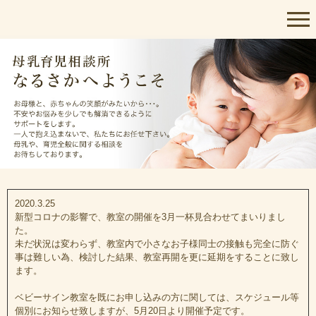
なるさかとは
母乳育児相談なるさか
ご相談の流れ
よくあるご質問
ケア・相談メニュー
母乳・育児相談/乳房ケア
2020.3.25
アロマトリートメント
新型コロナの影響で、教室の開催を3月一杯見合わせてまいりまし
た。
未だ状況は変わらず、教室内で小さなお子様同士の接触も完全に防ぐ
教室・スケジュール
事は難しい為、検討した結果、教室再開を更に延期をすることに致し
ます。
ヨガ
ベビーサイン教室を既にお申し込みの方に関しては、スケジュール等
個別にお知らせ致しますが、5月20日より開催予定です。
ベビーサイン